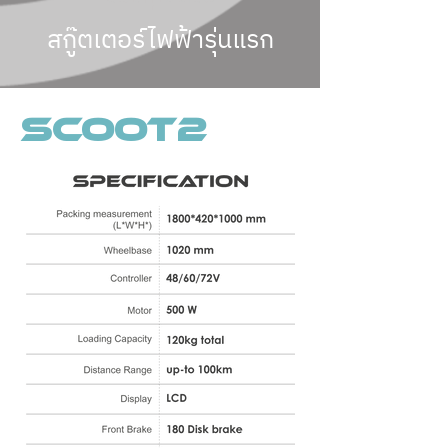
สกู๊ตเตอร์ไฟฟ้ารุ่นแรก
SCOOT2